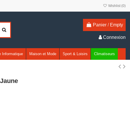
Wishlist (
0
)
Panier
/
Empty
Connexion
 Informatique
Maison et Mode
Sport & Loisirs
Climatiseurs
 Jaune