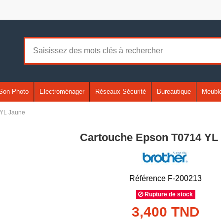
Son-Photo
Electroménager
Réseaux-Sécurité
Bureautique
Meuble
 YL Jaune
Cartouche Epson T0714 YL
Référence
F-200213
Rupture de stock
3,400 TND