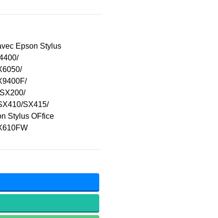
avec Epson Stylus
4400/
X6050/
X9400F/
/SX200/
SX410/SX415/
Stylus OFfice
X610FW