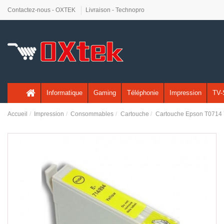
Contactez-nous - OXTEK
Livraison - Technopro
Informatique
Gaming
Téléphonie
Impression
TV-
Accueil
Impression
Consommables
Cartouche
Cartouche Epson T0714