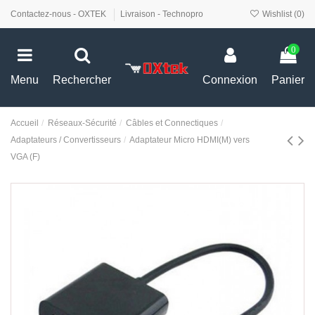
Contactez-nous - OXTEK
Livraison - Technopro
Wishlist (
0
)
0
Menu
Rechercher
Connexion
Panier
Accueil
Réseaux-Sécurité
Câbles et Connectiques
Adaptateurs / Convertisseurs
Adaptateur Micro HDMI(M) vers
VGA (F)