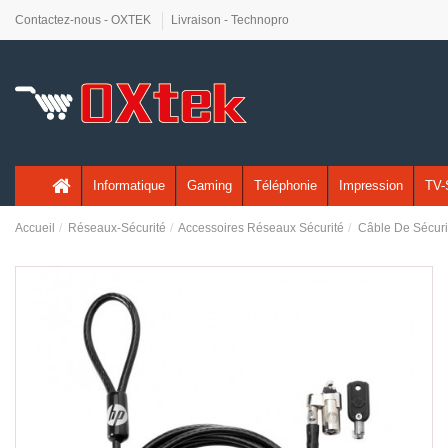
Contactez-nous - OXTEK
Livraison - Technopro
Informatique
Gaming
Téléphonie
Impression
TV-
Accueil
Réseaux-Sécurité
Accessoires Réseaux Sécurité
Câble De Sécuri