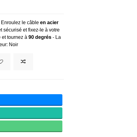
 Enroulez le câble
en acier
t sécurisé et fixez-le à votre
e et tournez à
90 degrés
- La
eur: Noir