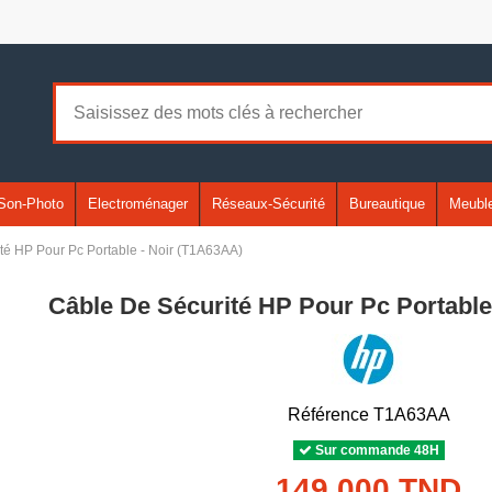
Son-Photo
Electroménager
Réseaux-Sécurité
Bureautique
Meuble
té HP Pour Pc Portable - Noir (T1A63AA)
Câble De Sécurité HP Pour Pc Portable
Référence
T1A63AA
Sur commande 48H
149,000 TND