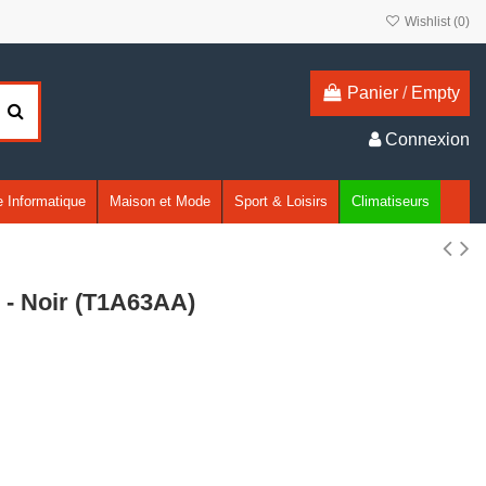
Wishlist (
0
)
Panier
/
Empty
Connexion
 Informatique
Maison et Mode
Sport & Loisirs
Climatiseurs
 - Noir (T1A63AA)