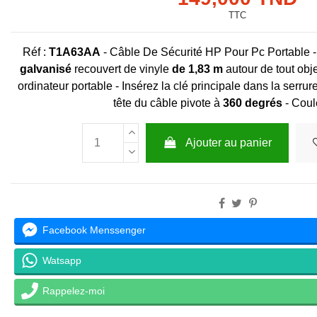
TTC
Réf :
T1A63AA
-
Câble De Sécurité HP Pour Pc Portable -
galvanisé
recouvert de vinyle
de 1,83 m
autour de tout obje
ordinateur portable - Insérez la clé principale dans la serrur
tête du câble pivote à
360 degrés
- Coul
Ajouter au panier
Facebook Menssenger
Watsapp
Rappelez-moi