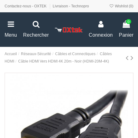
Contactez-nous - OXTEK
Livraison - Technopro
Wishlist (
0
)
0
Menu
Rechercher
Connexion
Panier
Accueil
Réseaux-Sécurité
Câbles et Connectiques
Câbles
HDMI
Câble HDMI Vers HDMI 4K 20m - Noir (HDMI-20M-4K)