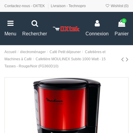
Contactez-nous - OXTEK
Livraison - Technopro
Wishlist (
0
)
0
Menu
Rechercher
Connexion
Panier
Accueil
électroménager
Café Petit déjeuner
Cafetières et
Machines à Café
Cafetière MOULINEX Subito 1000 Watt - 15
Tasses - Rouge/Noir (FG360D10)