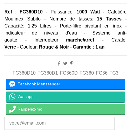
Réf : FG360D10
- Puissance:
1000 Watt
- Cafetière
Moulinex Subito - Nombre de tasses:
15 Tasses
-
Capacité: 1,25 Litres - Porte-filtre pivotant en inox -
Indicateur de niveau d'eau - Système anti-
goutte - Interrupteur
marche/arrêt
- Carafe:
Verre
- Couleur:
Rouge & Noir
-
Garantie : 1 an
FG360D10
FG360D1
FG360D
FG360
FG36
FG3
Facebook Menssenger
Watsapp
Rappelez-moi