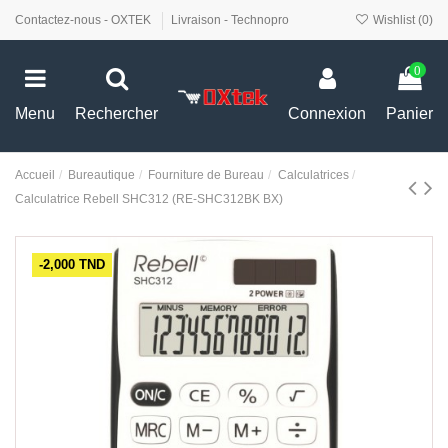
Contactez-nous - OXTEK
Livraison - Technopro
Wishlist (
0
)
0
Menu
Rechercher
Connexion
Panier
Accueil
Bureautique
Fourniture de Bureau
Calculatrices
Calculatrice Rebell SHC312 (RE-SHC312BK BX)
-2,000 TND