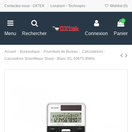
Contactez-nous - OXTEK
Livraison - Technopro
Wishlist (
0
)
0
Menu
Rechercher
Connexion
Panier
Accueil
Bureautique
Fourniture de Bureau
Calculatrices
Calculatrice Scientifique Sharp - Blanc (EL-506TS-BWH)