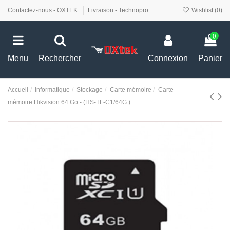
Contactez-nous - OXTEK
Livraison - Technopro
Wishlist (
0
)
0
Menu
Rechercher
Connexion
Panier
Accueil
Informatique
Stockage
Carte mémoire
Carte
mémoire Hikvision 64 Go - (HS-TF-C1/64G )