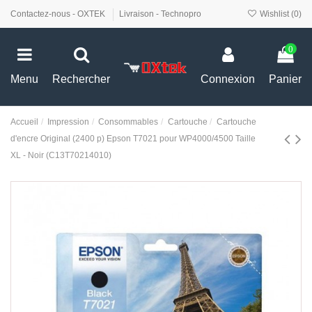
Contactez-nous - OXTEK
Livraison - Technopro
Wishlist (
0
)
0
Menu
Rechercher
Connexion
Panier
Accueil
Impression
Consommables
Cartouche
Cartouche
d'encre Original (2400 p) Epson T7021 pour WP4000/4500 Taille
XL - Noir (C13T70214010)