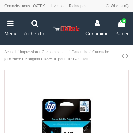
Contactez-nous - OXTEK
Livraison - Technopro
Wishlist (
0
)
0
Menu
Rechercher
Connexion
Panier
Accueil
Impression
Consommables
Cartouche
Cartouche
jet d'encre HP original CB335HE pour HP 140 - Noir