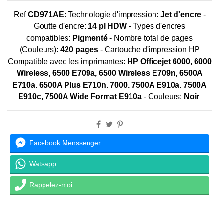
Réf
CD971AE
:
Technologie d'impression:
Jet d'encre
-
Goutte d'encre:
14 pl HDW
- Types d'encres
compatibles:
Pigmenté
- Nombre total de pages
(Couleurs):
420 pages
-
Cartouche
d'impression HP
Compatible avec les imprimantes:
HP Officejet 6000, 6000
Wireless, 6500 E709a, 6500 Wireless E709n, 6500A
E710a, 6500A Plus E710n, 7000, 7500A E910a, 7500A
E910c, 7500A Wide Format E910a
- Couleurs:
Noir
Facebook Menssenger
Watsapp
Rappelez-moi