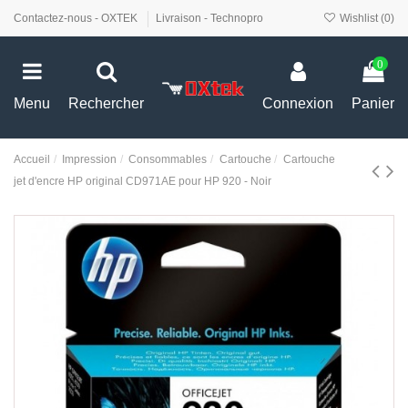
Contactez-nous - OXTEK
Livraison - Technopro
Wishlist (
0
)
0
Menu
Rechercher
Connexion
Panier
Accueil
Impression
Consommables
Cartouche
Cartouche
jet d'encre HP original CD971AE pour HP 920 - Noir