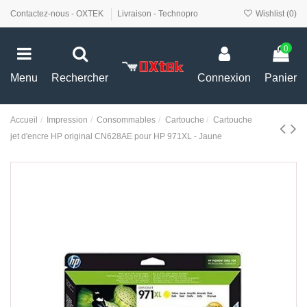
Contactez-nous - OXTEK
Livraison - Technopro
Wishlist (
0
)
0
Menu
Rechercher
Connexion
Panier
Accueil
Impression
Consommables
Cartouche
Cartouche
jet d'encre HP original CN628AE pour HP 971XL - Jaune