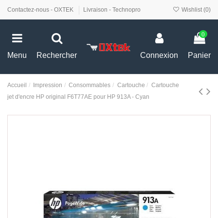
Contactez-nous - OXTEK
Livraison - Technopro
Wishlist (
0
)
0
Menu
Rechercher
Connexion
Panier
Accueil
Impression
Consommables
Cartouche
Cartouche
jet d'encre HP original F6T77AE pour HP 913A - Cyan