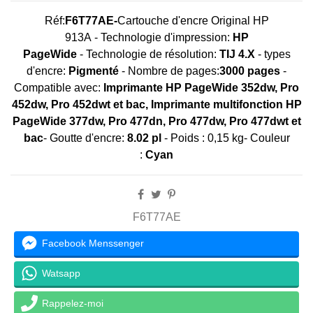
Réf:
F6T77AE-
Cartouche d'encre Original HP
913A - Technologie d'impression:
HP
PageWide
- Technologie de résolution:
TIJ 4.X
- types
d'encre:
Pigmenté
- Nombre de pages:
3000 pages
-
Compatible avec:
Imprimante HP PageWide 352dw, Pro
452dw, Pro 452dwt et bac, Imprimante multifonction HP
PageWide 377dw, Pro 477dn, Pro 477dw, Pro 477dwt et
bac
- Goutte d'encre:
8.02 pl
- Poids : 0,15 kg- Couleur
:
Cyan
F6T77AE
Facebook Menssenger
Watsapp
Rappelez-moi