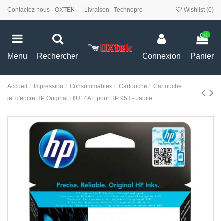
Contactez-nous - OXTEK
Livraison - Technopro
Wishlist (
0
)
0
Menu
Rechercher
Connexion
Panier
Accueil
Impression
Consommables
Cartouche
Cartouche
jet d'encre HP Original F6U14AE pour HP 953 - Jaune