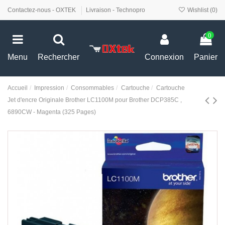
Contactez-nous - OXTEK
Livraison - Technopro
Wishlist (
0
)
0
Menu
Rechercher
Connexion
Panier
Accueil
Impression
Consommables
Cartouche
Cartouche
Jet d'encre Originale Brother LC1100M pour Brother DCP385C ,
6890CW - Magenta (325 Pages)