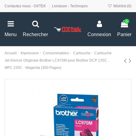
Contactez-nous - OXTEK
Livraison - Technopro
Wishlist (
0
)
0
Menu
Rechercher
Connexion
Panier
Accueil
Impression
Consommables
Cartouche
Cartouche
Jet d'encre Originale Brother LC970M pour Brother DCP 135C ,
MFC 235C - Magenta (300 Pages)