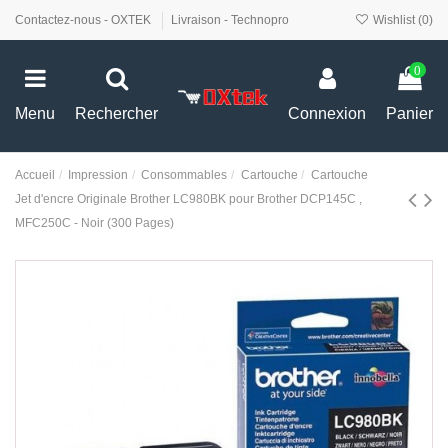
Contactez-nous - OXTEK
Livraison - Technopro
Wishlist (
0
)
0
Menu
Rechercher
Connexion
Panier
Accueil
Impression
Consommables
Cartouche
Cartouche
Jet d'encre Originale Brother LC980BK pour Brother DCP145C ,
MFC250C - Noir (300 Pages)