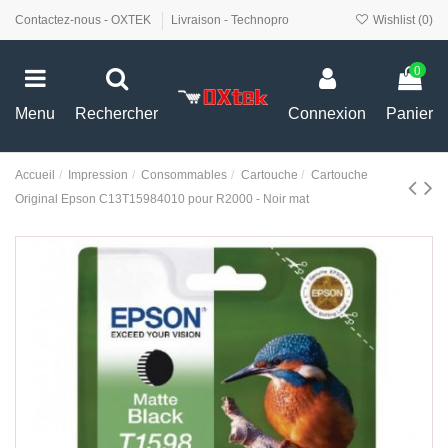
Contactez-nous - OXTEK
Livraison - Technopro
Wishlist (
0
)
0
Menu
Rechercher
Connexion
Panier
Accueil
Impression
Consommables
Cartouche
Cartouche
Original Epson C13T15984010 pour R2000 - Noir mat