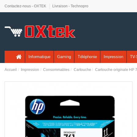
Contactez-nous - OXTEK
Livraison - Technopro
Informatique
Gaming
Téléphonie
Impression
TV-
Accueil
Impression
Consommables
Cartouche
Cartouche originale HP 