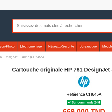
Son-Photo
Electroménager
Réseaux-Sécurité
Bureautique
Meuble
761 DesignJet - Jaune (CH645A)
Cartouche originale HP 761 DesignJet
Référence
CH645A
Sur commande 24H
669,000 TND