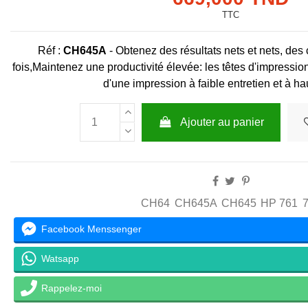
TTC
Réf :
CH645A
- Obtenez des résultats nets et nets, des
fois,Maintenez une productivité élevée: les têtes d'impressi
d'une impression à faible entretien et à hau
Ajouter au panier
CH64
CH645A
CH645
HP 761
Facebook Menssenger
Watsapp
Rappelez-moi