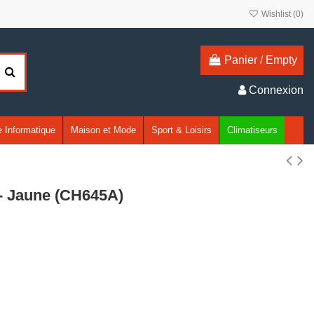
Wishlist (
0
)
Panier
/
Empty
Connexion
 Informatique
Maison et Mode
Sport & Loisirs
Climatiseurs
 - Jaune (CH645A)