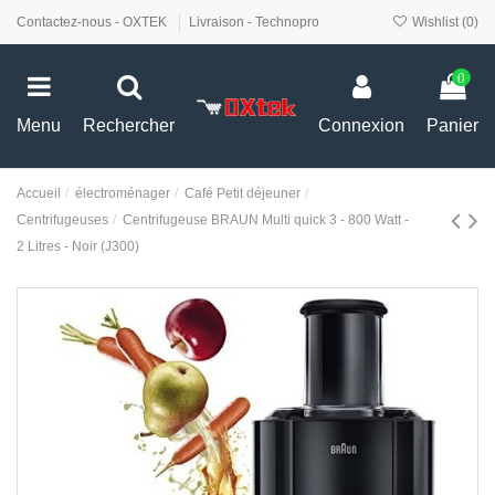
Contactez-nous - OXTEK
Livraison - Technopro
Wishlist (
0
)
0
Menu
Rechercher
Connexion
Panier
Accueil
électroménager
Café Petit déjeuner
Centrifugeuses
Centrifugeuse BRAUN Multi quick 3 - 800 Watt -
2 Litres - Noir (J300)