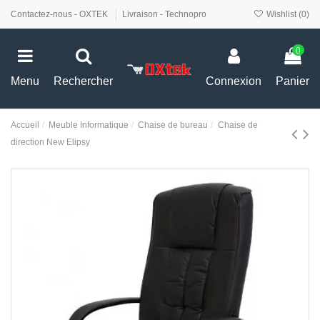
Contactez-nous - OXTEK
Livraison - Technopro
Wishlist (
0
)
0
Menu
Rechercher
Connexion
Panier
Accueil
Meuble Informatique
Chaise de bureau
Chaise de
direction New Elipsy