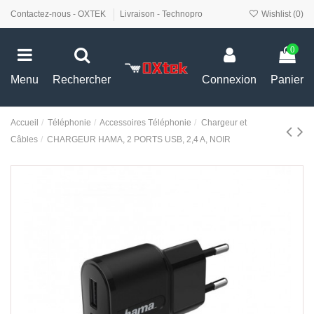
Contactez-nous - OXTEK
Livraison - Technopro
Wishlist (
0
)
0
Menu
Rechercher
Connexion
Panier
Accueil
Téléphonie
Accessoires Téléphonie
Chargeur et
Câbles
CHARGEUR HAMA, 2 PORTS USB, 2,4 A, NOIR