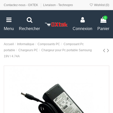
Contactez-nous - OXTEK
Livraison - Technopro
Wishlist (
0
)
0
Menu
Rechercher
Connexion
Panier
Accueil
Informatique
Composants PC
Composant Pc
portable
Chargeurs PC
Chargeur pour Pc portable Samsung
19V / 4.74A