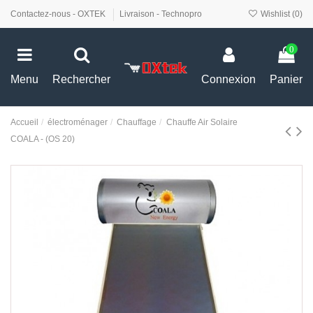
Contactez-nous - OXTEK
Livraison - Technopro
Wishlist (
0
)
0
Menu
Rechercher
Connexion
Panier
Accueil
électroménager
Chauffage
Chauffe Air Solaire
COALA - (OS 20)