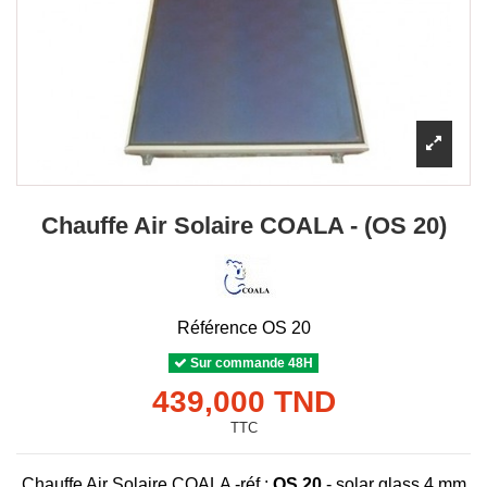
Chauffe Air Solaire COALA - (OS 20)
Référence
OS 20
Sur commande 48H
439,000 TND
TTC
Chauffe Air Solaire COALA -réf :
OS 20
-
solar glass 4 mm