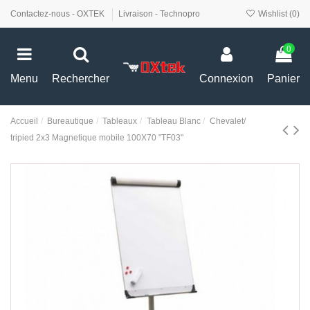
Contactez-nous - OXTEK
Livraison - Technopro
Wishlist (
0
)
0
Menu
Rechercher
Connexion
Panier
Accueil
Bureautique
Tableaux
Tableau Blanc
Chevalet/
tripied 2x3 Magnetique mobile 100X70 "TF03"