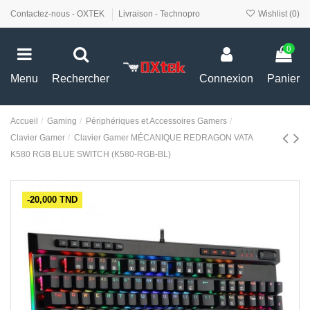
Contactez-nous - OXTEK
Livraison - Technopro
Wishlist (
0
)
0
Menu
Rechercher
Connexion
Panier
Accueil
Gaming
Périphériques et Accessoires Gamers
Clavier Gamer
Clavier Gamer MÉCANIQUE REDRAGON VATA
K580 RGB BLUE SWITCH (K580-RGB-BL)
-20,000 TND