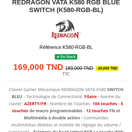
REDRAGON VATA K580 RGB BLUE
SWITCH (K580-RGB-BL)
Référence
K580-RGB-BL
En Stock
169,000 TND
189,000 TND
-20,000 TND
TTC
Clavier Gamer Mécanique REDRAGON VATA K580
SWITCH
BLEU
- Technologie de Connectivité:
Filaire
-
Norme du
clavier:
AZERTY/FR
-
Nombre de Touches:
104 touches
-
5
touches
de macro programmables
-
12 touches
FN et
Multimédia à double action -
Commandes
multimédias dédiées et molette de réglage du volume /
luminosité -
Éclairage du bord latéral RGB La touche WIN