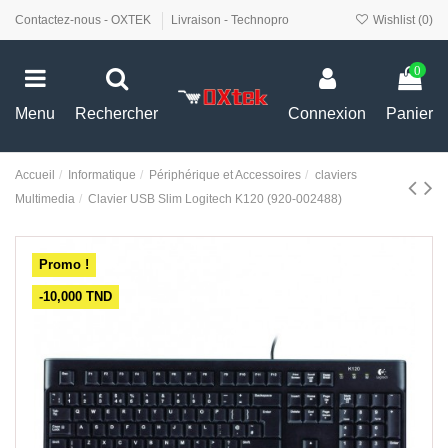
Contactez-nous - OXTEK
Livraison - Technopro
Wishlist (
0
)
0
Menu
Rechercher
Connexion
Panier
Accueil
Informatique
Périphérique et Accessoires
claviers
Multimedia
Clavier USB Slim Logitech K120 (920-002488)
Promo !
-10,000 TND