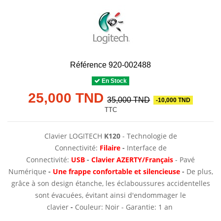
Référence
920-002488
En Stock
25,000 TND
35,000 TND
-10,000 TND
TTC
Clavier LOGITECH
K120
- Technologie de
Connectivité:
Filaire
-
Interface de
Connectivité:
USB
-
Clavier
AZERTY/Français
- Pavé
Numérique
-
Une frappe confortable et silencieuse
-
De plus,
grâce à son design étanche, les éclaboussures accidentelles
sont évacuées, évitant ainsi d'endommager le
clavier
-
Couleur: Noir - Garantie: 1 an