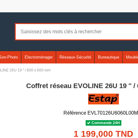
Son-Photo
Electroménager
Réseaux-Sécurité
Bureautique
Meuble
LINE 26U 19 '' / 600 x 600 mm
Coffret réseau EVOLINE 26U 19 '' 
Référence
EVL70126U6060L00M
Commande 24H
1 199,000 TND