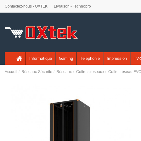
Contactez-nous - OXTEK
Livraison - Technopro
Informatique
Gaming
Téléphonie
Impression
TV-
Accueil
Réseaux-Sécurité
Réseaux
Coffrets reseaux
Coffret réseau EVO