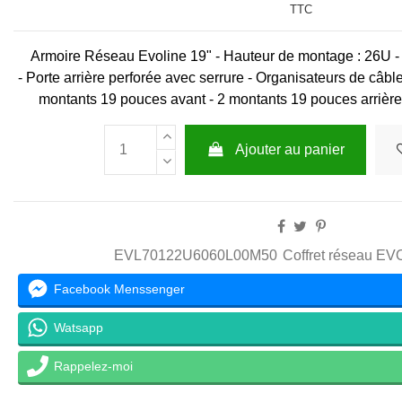
TTC
Armoire Réseau Evoline 19" - Hauteur de montage : 26U -
-
Porte arrière perforée avec serrure
-
Organisateurs de câbl
montants 19 pouces avant - 2 montants 19 pouces arrièr
Ajouter au panier
EVL70122U6060L00M50
Coffret réseau E
Facebook Menssenger
Watsapp
Rappelez-moi