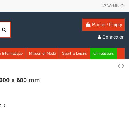
Wishlist (
0
)
Panier
/
Empty
Connexion
 Informatique
Maison et Mode
Sport & Loisirs
Climatiseurs
/ 600 x 600 mm
50