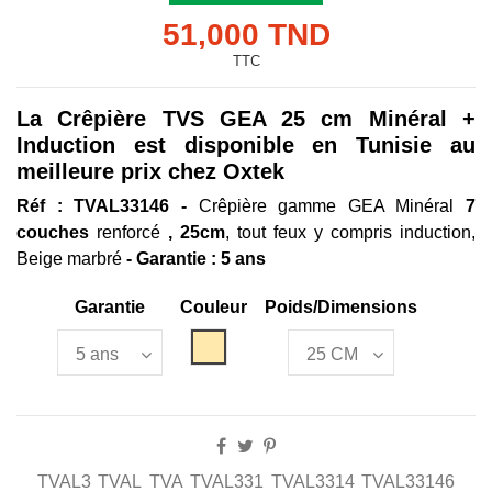
51,000 TND
TTC
La Crêpière TVS GEA 25 cm Minéral +
Induction est disponible en Tunisie au
meilleure prix chez Oxtek
R
éf : TVAL33146 -
Crêpière gamme GEA Minéral
7
couches
renforcé
, 25cm
, tout feux y compris induction,
Beige marbré
- Garantie : 5 ans
Garantie
Couleur
Poids/Dimensions
Beige
TVAL3
TVAL
TVA
TVAL331
TVAL3314
TVAL33146