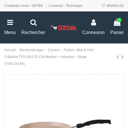
Contactez-nous - OXTEK
Livraison - Technopro
Wishlist (
0
)
0
Menu
Rechercher
Connexion
Panier
Accueil
électroménager
Cuisine
Poêles, Wok & Grill
Crêpière TVS GEA 25 CM Minéral + Induction - Beige
(TVAL33146)