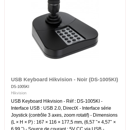
USB Keyboard Hikvision - Noir (DS-1005KI)
DS-1005KI
Hikvision
USB Keyboard Hikvision - Réf : DS-1005KI -
Interface USB : USB 2.0, DirectX - Interface série
Joystick (contrôle 3 axes, zoom rotatif) - Dimensions
(L × H × P) : 167 × 116 × 177,5 mm, (6,57 "× 4,57" ×
6,99 ") - Source de courant : 5V CC via USB -