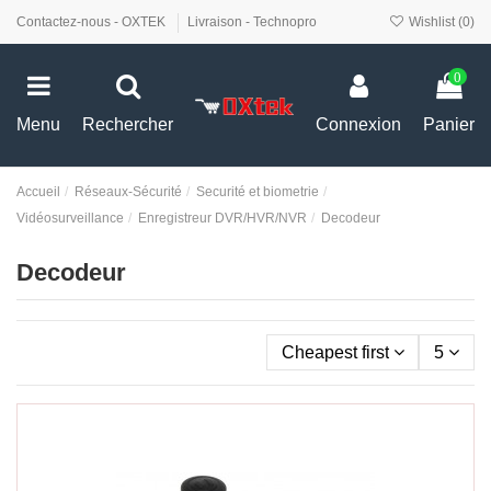
Contactez-nous - OXTEK
Livraison - Technopro
Wishlist (
0
)
0
Menu
Rechercher
Connexion
Panier
Accueil
Réseaux-Sécurité
Securité et biometrie
Vidéosurveillance
Enregistreur DVR/HVR/NVR
Decodeur
Decodeur
Cheapest first
5