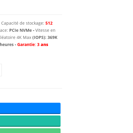
- Capacité de stockage:
512
face:
PCIe NVMe
-
Vitesse en
Aléatoire 4K Max
(IOPS): 369K
 heures
-
Garantie
:
3
ans