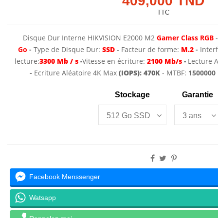
409,000 TND
TTC
Disque Dur Interne HIKVISION E2000 M2
Gamer
Class RGB
Go
-
Type de Disque Dur:
SSD
- Facteur de forme:
M.2
-
Inter
lecture:
3300 Mb / s
-
Vitesse en écriture:
2100
Mb/s
-
Lecture 
-
Ecriture Aléatoire 4K Max
(IOPS): 470K
- MTBF:
1500000
Stockage
Garantie
Facebook Menssenger
Watsapp