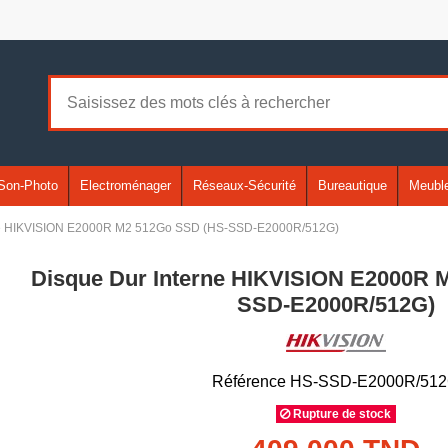
Son-Photo
Electroménager
Réseaux-Sécurité
Bureautique
Meuble
rne HIKVISION E2000R M2 512Go SSD (HS-SSD-E2000R/512G)
Disque Dur Interne HIKVISION E2000R 
SSD-E2000R/512G)
Référence
HS-SSD-E2000R/51
Rupture de stock