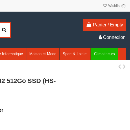
Wishlist (
0
)
Panier
/
Empty
Connexion
 Informatique
Maison et Mode
Sport & Loisirs
Climatiseurs
M2 512Go SSD (HS-
2G