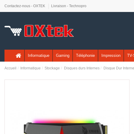
Contactez-nous - OXTEK
Livraison - Technopro
Informatique
Gaming
Téléphonie
Impression
TV-
Accueil
Informatique
Stockage
Disques durs Internes
Disque Dur Inte