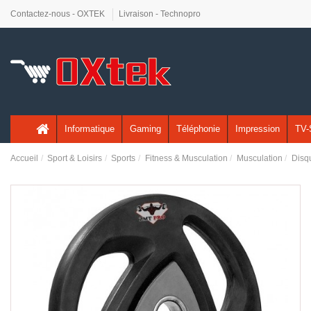
Contactez-nous - OXTEK
Livraison - Technopro
Informatique
Gaming
Téléphonie
Impression
TV-
Accueil
Sport & Loisirs
Sports
Fitness & Musculation
Musculation
Disq