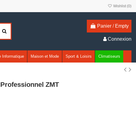
Wishlist (
0
)
Panier
/
Empty
Connexion
 Informatique
Maison et Mode
Sport & Loisirs
Climatiseurs
 Professionnel ZMT