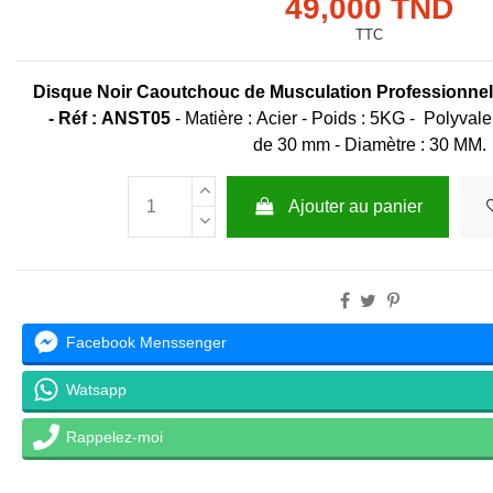
49,000 TND
TTC
Disque Noir Caoutchouc de Musculation Professionn
-
Réf :
ANST05
- Matière : Acier - Poids : 5KG - Polyval
de 30 mm - Diamètre : 30 MM.
Ajouter au panier
Facebook Menssenger
Watsapp
Rappelez-moi