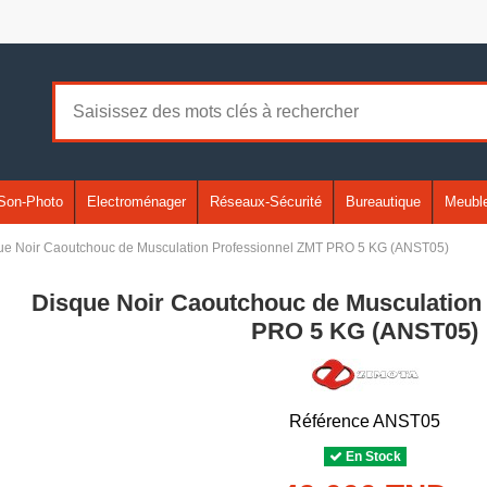
Son-Photo
Electroménager
Réseaux-Sécurité
Bureautique
Meuble
ue Noir Caoutchouc de Musculation Professionnel ZMT PRO 5 KG (ANST05)
Disque Noir Caoutchouc de Musculation
PRO 5 KG (ANST05)
Référence
ANST05
En Stock