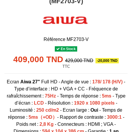
(MF2703-V)
Référence
MF2703-V
En Stock
409,000 TND
429,000 TND
-20,000 TND
TTC
Ecran
Aiwa 27"
Full HD - Angle de vue :
178/ 178 (H/V)
-
Type d’interface : HD + VGA + CC - Fréquence de
rafraîchissement :
75Hz
- Temps de réponse :
5ms
- Type
d’écran :
LCD
- Résolution :
1920 x 1080 pixels
-
Luminosité :
250 cd/m2
- Ecran large :
Oui
- Temps de
réponse
:
5ms（+OD）
- Rapport de contraste :
3000:1
-
Poids net :
2,8 Kg
- Connecteurs : HDMI ; VGA -
Dimensions :
594 x 104 x 386 cm
- Garantie :
1 an