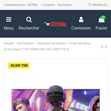
Contactez-nous - OXTEK
Livraison - Technopro
Wishlist (
0
)
0
Menu
Rechercher
Connexion
Panier
Accueil
Informatique
Ordinateur de bureau
Ecran-Moniteur
Ecran Aiwa 27" IPS HDMI VGA 75Hz (MF2703-V)
-20,000 TND