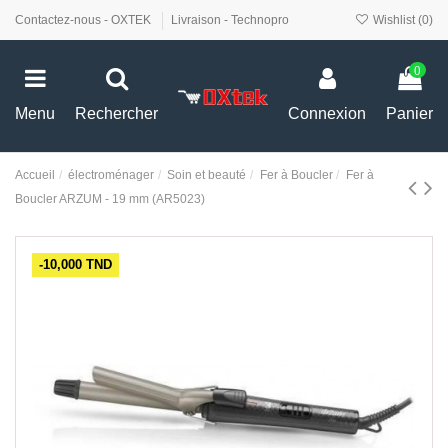
Contactez-nous - OXTEK
Livraison - Technopro
Wishlist (
0
)
0
Menu
Rechercher
Connexion
Panier
Accueil
électroménager
Soin et beauté
Fer à Boucler
Fer à
Boucler ARZUM - 19 mm (AR5023)
-10,000 TND