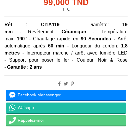
99,000 TND
TTC
Réf : CI1A119
- Diamètre:
19
mm
- Revêtement:
Céramique
- Température
max:
190°
- Chauffage rapide en
90 Secondes -
Arrêt
automatique après
60 min
- Longueur du cordon:
1.8
mètres
- Interrupteur marche / arrêt avec lumière LED
- Support pour poser le fer - Couleur: Noir & Rose
-
Garantie : 2 ans
Facebook Menssenger
Watsapp
Rappelez-moi