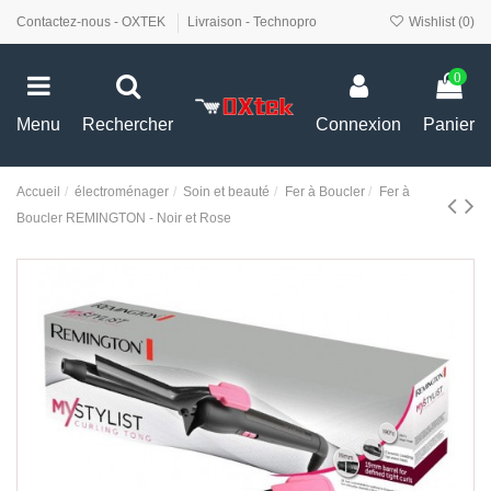
Contactez-nous - OXTEK
Livraison - Technopro
Wishlist (
0
)
0
Menu
Rechercher
Connexion
Panier
Accueil
électroménager
Soin et beauté
Fer à Boucler
Fer à
Boucler REMINGTON - Noir et Rose