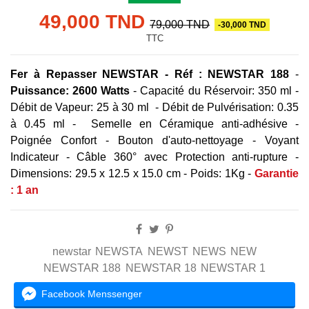
49,000 TND
79,000 TND
-30,000 TND
TTC
Fer à Repasser NEWSTAR - Réf : NEWSTAR 188
-
Puissance: 2600 Watts
- Capacité du Réservoir: 350 ml -
Débit de Vapeur: 25 à 30 ml - Débit de Pulvérisation: 0.35
à 0.45 ml - Semelle en Céramique anti-adhésive -
Poignée Confort - Bouton d'auto-nettoyage - Voyant
Indicateur - Câble 360° avec Protection anti-rupture -
Dimensions: 29.5 x 12.5 x 15.0 cm - Poids: 1Kg -
Garantie
: 1 an
newstar
NEWSTA
NEWST
NEWS
NEW
NEWSTAR 188
NEWSTAR 18
NEWSTAR 1
Facebook Menssenger