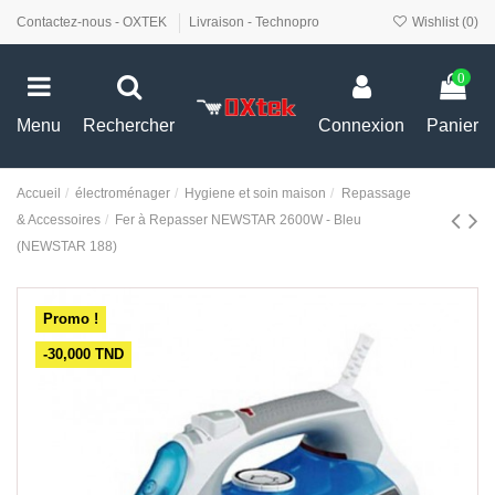
Contactez-nous - OXTEK
Livraison - Technopro
Wishlist (
0
)
0
Menu
Rechercher
Connexion
Panier
Accueil
électroménager
Hygiene et soin maison
Repassage
& Accessoires
Fer à Repasser NEWSTAR 2600W - Bleu
(NEWSTAR 188)
Promo !
-30,000 TND