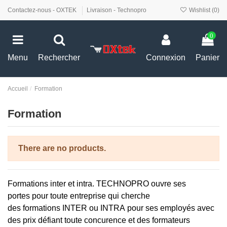
Contactez-nous - OXTEK
Livraison - Technopro
Wishlist (
0
)
0
Menu
Rechercher
Connexion
Panier
Accueil
Formation
Formation
There are no products.
Formations
inter et intra.
TECHNOPRO ouvre ses
portes
pour
toute
entreprise
qui cherche
des
formations
INTER ou INTRA
pour
ses employés avec
des prix défiant toute concurence et des formateurs