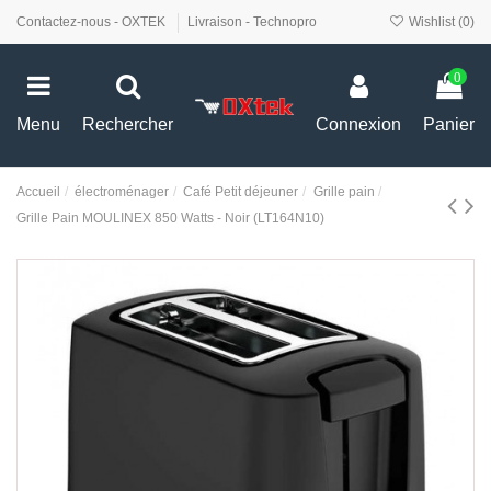
Contactez-nous - OXTEK
Livraison - Technopro
Wishlist (
0
)
0
Menu
Rechercher
Connexion
Panier
Accueil
électroménager
Café Petit déjeuner
Grille pain
Grille Pain MOULINEX 850 Watts - Noir (LT164N10)