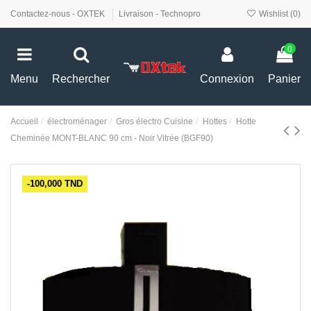
Contactez-nous - OXTEK
Livraison - Technopro
Wishlist (
0
)
0
Menu
Rechercher
Connexion
Panier
Accueil
électroménager
Gros électro Cuisine
Hottes
Hotte
Cheminée MONT-BLANC 90 cm - Noir Vitrée (BGF90)
-100,000 TND