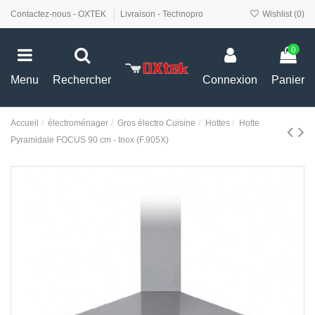
Contactez-nous - OXTEK
Livraison - Technopro
Wishlist (
0
)
0
Menu
Rechercher
Connexion
Panier
Accueil
électroménager
Gros électro Cuisine
Hottes
Hotte
Pyramidale FOCUS 90 cm - Inox (F.905X)