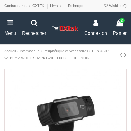
Contactez-nous - OXTEK
Livraison - Technopro
Wishlist (
0
)
0
Menu
Rechercher
Connexion
Panier
Accueil
Informatique
Périphérique et Accessoires
Hub USB
WEBCAM WHITE SHARK GWC-003 FULL HD - NOIR