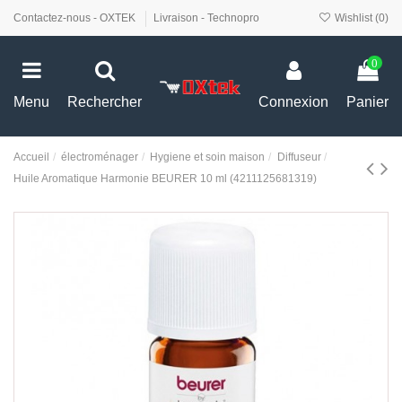
Contactez-nous - OXTEK
Livraison - Technopro
Wishlist (
0
)
0
Menu
Rechercher
Connexion
Panier
Accueil
électroménager
Hygiene et soin maison
Diffuseur
Huile Aromatique Harmonie BEURER 10 ml (4211125681319)