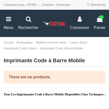
Contactez-nous - OXTEK
Livraison - Technopro
Wishlist (
0
)
0
Menu
Rechercher
Connexion
Panier
Accueil
Bureautique
Matériel point de vente
Code à Barre
Imprimante Code à Barre
Imprimante Code à Barre Mobile
Imprimante Code à Barre Mobile
There are no products.
Tous Les Imprimantes Code à Barre Mobile Disponibles Chez Technopro :