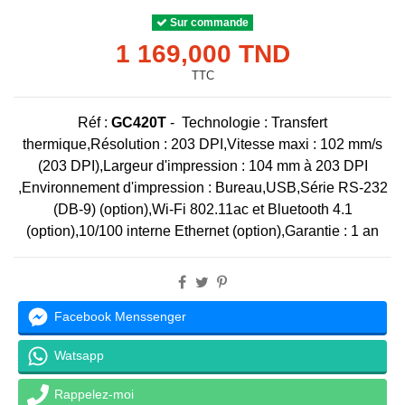
Sur commande
1 169,000 TND
TTC
Réf :
GC420T
-
Technologie : Transfert
thermique,
Résolution : 203 DPI,
Vitesse maxi : 102 mm/s
(203 DPI),
Largeur d'impression : 104 mm à 203 DPI
,
Environnement d'impression : Bureau,
USB,
Série RS-232
(DB-9) (option),
Wi-Fi 802.11ac et Bluetooth 4.1
(option),
10/100 interne Ethernet (option),Garantie : 1 an
Facebook Menssenger
Watsapp
Rappelez-moi