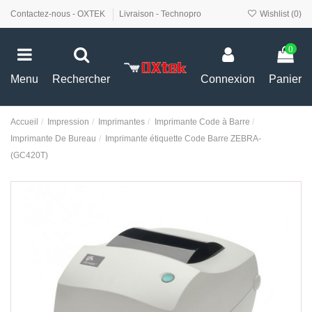
Contactez-nous - OXTEK
Livraison - Technopro
Wishlist (
0
)
0
Menu
Rechercher
Connexion
Panier
Accueil
Impression
Imprimantes
Imprimante Code à Barre
Imprimante De Bureau
Imprimante étiquette Code Barre ZEBRA-
(GC420T)