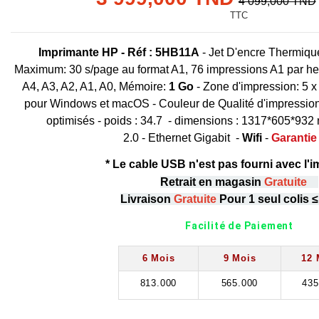
4 099,000 TND
TTC
Imprimante HP
- Réf : 5HB11A
- Jet D'encre Thermiqu
Maximum: 30 s/page au format A1, 76 impressions A1 par heur
A4, A3, A2, A1, A0, Mémoire:
1 Go
- Zone d'impression: 5 x 
pour Windows et macOS - Couleur de Qualité d'impressio
optimisés - poids : 34.7 - dimensions : 1317*605*93
2.0 - Ethernet Gigabit -
Wifi
-
Garantie 
* Le cable USB n'est pas fourni avec l'
Retrait en magasin
Gratuite
Livraison
Gratuite
Pour 1 seul colis 
Facilité de Paiement
6 Mois
9 Mois
12 
813.000
565.000
435