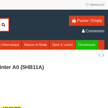
Wishlist (
0
)
Panier
/
Empty
Connexion
 Informatique
Maison et Mode
Sport & Loisirs
Climatiseurs
inter A0 (5HB11A)