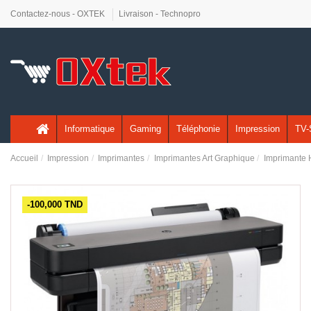
Contactez-nous - OXTEK
Livraison - Technopro
Informatique
Gaming
Téléphonie
Impression
TV-
Accueil
Impression
Imprimantes
Imprimantes Art Graphique
Imprimante 
-100,000 TND