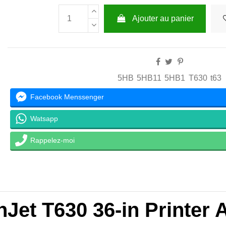
Ajouter au panier
5HB
5HB11
5HB1
T630
t63
Facebook Menssenger
Watsapp
Rappelez-moi
Jet T630 36-in Printer 