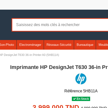
Son-Photo
Electroménager
Réseaux-Sécurité
Bureautique
Meuble
HP DesignJet T630 36-in Printer A0 (5HB11A)
Imprimante HP DesignJet T630 36-in Pr
Référence
5HB11A
En Stock
3 999,000 TND