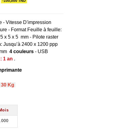
-100,000 TND
e - Vitesse D'impression
e - Format Feuille à feuille:
5 x 5 x 5 mm - Pilote raster
n: Jusqu’à 2400 x 1200 ppp
2 mm
4 couleurs
- USB
: 1 an
.
imprimante
≤
30 Kg
Mois
.000