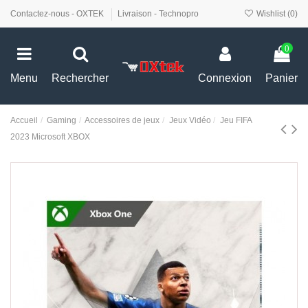
Contactez-nous - OXTEK
Livraison - Technopro
Wishlist (
0
)
0
Menu
Rechercher
Connexion
Panier
Accueil
Gaming
Accessoires de jeux
Jeux Vidéo
Jeu FIFA
2023 Microsoft XBOX