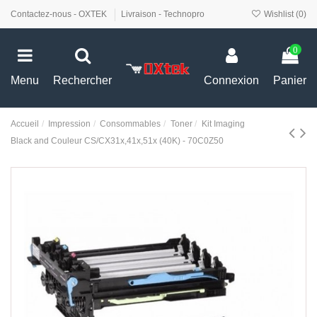
Contactez-nous - OXTEK
Livraison - Technopro
Wishlist (
0
)
0
Menu
Rechercher
Connexion
Panier
Accueil
Impression
Consommables
Toner
Kit Imaging
Black and Couleur CS/CX31x,41x,51x (40K) - 70C0Z50