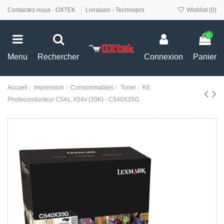
Contactez-nous - OXTEK
Livraison - Technopro
Wishlist (
0
)
0
Menu
Rechercher
Connexion
Panier
Accueil
Impression
Consommables
Toner
Kit
Photoconducteur C54x, X54x (30K) - C540X35G