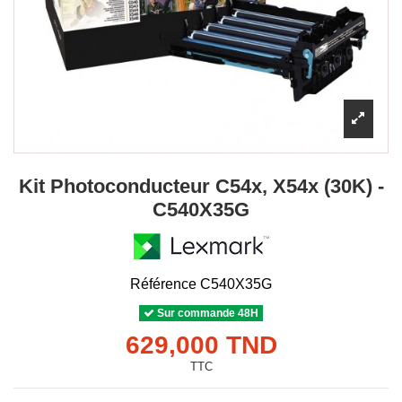
Kit Photoconducteur C54x, X54x (30K) -
C540X35G
Référence
C540X35G
Sur commande 48H
629,000 TND
TTC