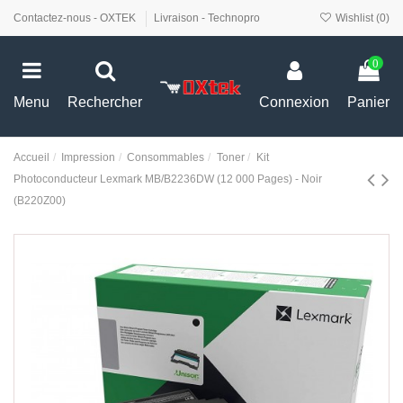
Contactez-nous - OXTEK
Livraison - Technopro
Wishlist (
0
)
0
Menu
Rechercher
Connexion
Panier
Accueil
Impression
Consommables
Toner
Kit
Photoconducteur Lexmark MB/B2236DW (12 000 Pages) - Noir
(B220Z00)