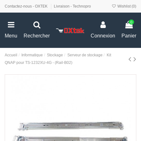
Contactez-nous - OXTEK
Livraison - Technopro
Wishlist (
0
)
0
Menu
Rechercher
Connexion
Panier
Accueil
Informatique
Stockage
Serveur de stockage
Kit
QNAP pour TS-1232XU-4G - (Rail-B02)